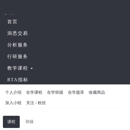
首页
sunny_wkf
洞悉交易
暂无头衔
分析服务
0
粉丝
｜
0
关注
行研服务
关注
教学课程
RTA指标
个人介绍
在学课程
在学班级
在学题库
收藏商品
加入小组
关注 / 粉丝
课程
班级